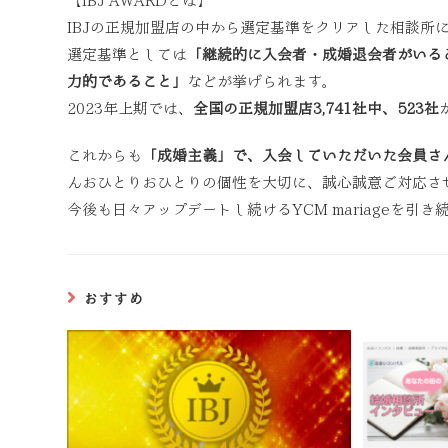
【IBJ AWARDとは】
IBJの正規加盟店の中から選定基準をクリアした相談所
選定基準としては
「継続的に入会者・成婚退会者がいる
力的であること」
などが挙げられます。
2023年上期では、
全国の正規加盟店3,741社中、523社
これからも
「成婚主義」で、入会していただいた会員さ
んおひとりおひとりの個性を大切に、誠心誠意ご対応さ
今後も日々アップデートし続けるYCM mariageを引
おすすめ