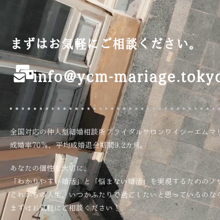
まずはお気軽にご相談ください。
info@ycm-mariage.toky
全国対応の仲人型結婚相談所ブライダルサロンワイシーエムマ
成婚率70％、平均成婚退会期間9.2カ月。
あなたの個性を大切に、
「わかりやすい婚活」と「悩まない婚活」を実現するためのノ
これからの人生、いつかふたりで過ごしたいと思っているのな
まずはお気軽にご相談ください！