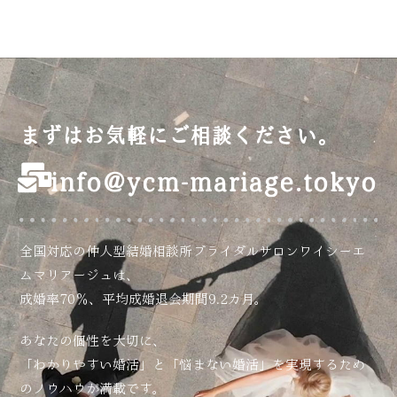
まずはお気軽にご相談ください。
info@ycm-mariage.tokyo
全国対応の仲人型結婚相談所ブライダルサロンワイシーエ
ムマリアージュは、
成婚率70％、平均成婚退会期間9.2カ月。
あなたの個性を大切に、
「わかりやすい婚活」と「悩まない婚活」を実現するため
のノウハウが満載です。