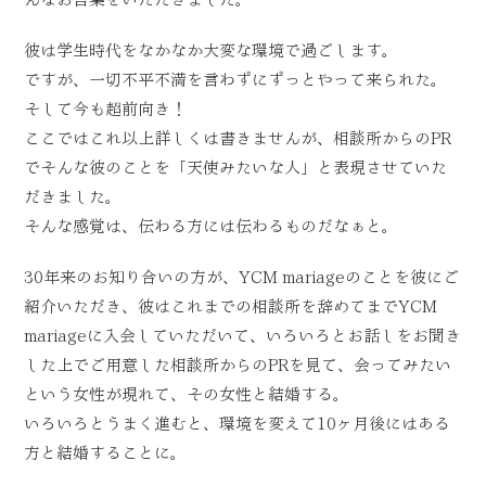
んなお言葉をいただきました。
彼は学生時代をなかなか大変な環境で過ごします。
ですが、一切不平不満を言わずにずっとやって来られた。
そして今も超前向き！
ここではこれ以上詳しくは書きませんが、相談所からのPR
でそんな彼のことを「天使みたいな人」と表現させていた
だきました。
そんな感覚は、伝わる方には伝わるものだなぁと。
30年来のお知り合いの方が、YCM mariageのことを彼にご
紹介いただき、彼はこれまでの相談所を辞めてまでYCM
mariageに入会していただいて、いろいろとお話しをお聞き
した上でご用意した相談所からのPRを見て、会ってみたい
という女性が現れて、その女性と結婚する。
いろいろとうまく進むと、環境を変えて10ヶ月後にはある
方と結婚することに。