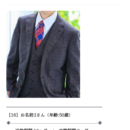
━━━━━━━━━━━━━━━━━━━━━━
【16】お名前:Iさん（年齢:50歳）
◆————————————————————◆