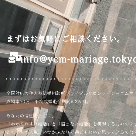
まずはお気軽にご相談ください。
info@ycm-mariage.toky
全国対応の仲人型結婚相談所ブライダルサロンワイシーエムマ
成婚率70％、平均成婚退会期間9.2カ月。
あなたの個性を大切に、
「わかりやすい婚活」と「悩まない婚活」を実現するためのノ
これからの人生、いつかふたりで過ごしたいと思っているのな