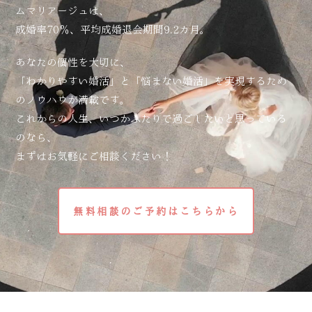
ムマリアージュは、
成婚率70％、平均成婚退会期間9.2カ月。
あなたの個性を大切に、
「わかりやすい婚活」と「悩まない婚活」を実現するため
のノウハウが満載です。
これからの人生、いつかふたりで過ごしたいと思っている
のなら、
まずはお気軽にご相談ください！
無料相談のご予約はこちらから